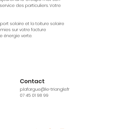
service des particuliers. Votre
port solaire et la toiture solaire
mies sur votre facture
ne énergie verte.
Contact
p.lafargue@le-triangle.fr
07 45 01 98 99