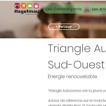
Les Commerçants
Les Art
< Retour
Triangle A
Sud-Ouest
Energie renouvelable
Triangle Autoconso est la jeune 
Acteur de référence sur le march
grande distribution et l’agricole,