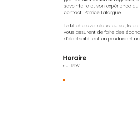
savoir-faire et son expérience au 
contact : Patrice Lafargue.
Le kit photovoltaïque au sol, le car
vous assurent de faire des écono
d’électricité tout en produisant u
Horaire
sur RDV
Où nous trouver ?
ZI, Rte d'Orthez, 40700
Hagetmau