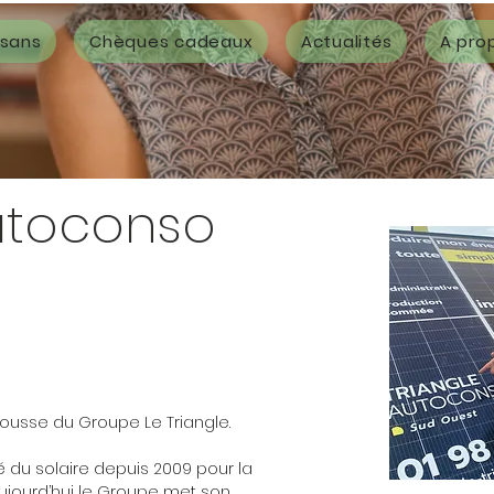
isans
Chèques cadeaux
Actualités
A pro
utoconso
pousse du Groupe Le Triangle.
é du solaire depuis 2009 pour la
 aujourd’hui le Groupe met son