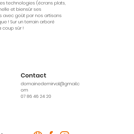
s technologies (écrans plats,
nnelle et biensûr ses
 avec goût par nos artisans
que ! Sur un terrain arboré
à coup sûr !
Contact
0
domainedemirval@gmail.c
om
07 86 46 24 20