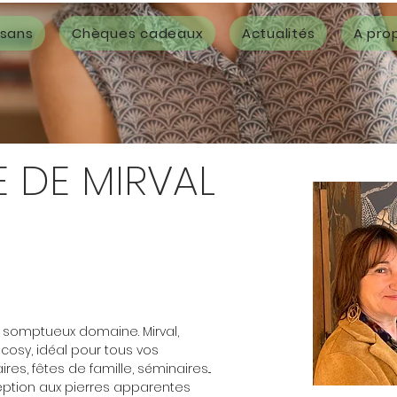
isans
Chèques cadeaux
Actualités
A pro
 DE MIRVAL
n somptueux domaine. Mirval,
t cosy, idéal pour tous vos
es, fêtes de famille, séminaires...
eption aux pierres apparentes