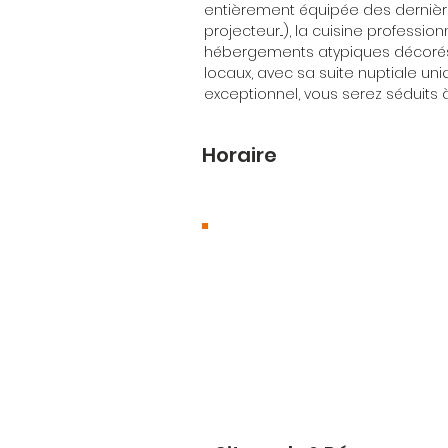
entièrement équipée des dernière
projecteur...), la cuisine professio
hébergements atypiques décorés
locaux, avec sa suite nuptiale uni
exceptionnel, vous serez séduits 
Horaire
Où nous trouver ?
30 enclos de Mirval, 4070
Hagetmau