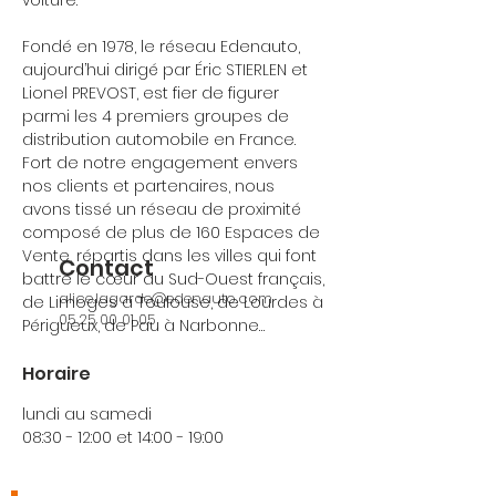
voiture.
Fondé en 1978, le réseau Edenauto,
aujourd’hui dirigé par Éric STIERLEN et
Lionel PREVOST, est fier de figurer
parmi les 4 premiers groupes de
distribution automobile en France.
Fort de notre engagement envers
nos clients et partenaires, nous
avons tissé un réseau de proximité
composé de plus de 160 Espaces de
Vente, répartis dans les villes qui font
Contact
battre le cœur du Sud-Ouest français,
alice.lagarde@edenauto.com
de Limoges à Toulouse, de Lourdes à
05 25 00 01 05
Périgueux, de Pau à Narbonne…
Horaire
lundi au samedi
08:30 - 12:00 et 14:00 - 19:00