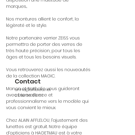
disposition une multitude de
marques...
Nos montures allient le confort, la
légèreté et le style.
Notre partenaire verrier ZEISS vous
permettra de porter des verres de
très haute précision, pour tous les
âges et tous les besoins visuels.
Vous retrouverez aussi les nouveautés
de la collection MAGIC.
Contact
Manon et Nathalie vous guideront
anha@afflelou.net
avec bienveillance et
05 58 06 09 67
professionnalisme vers le modèle qui
vous convient le mieux.
Chez ALAIN AFFLELOU, l’ajustement des
lunettes est gratuit. Notre équipe
d’opticiens à HAGETMAU est à votre