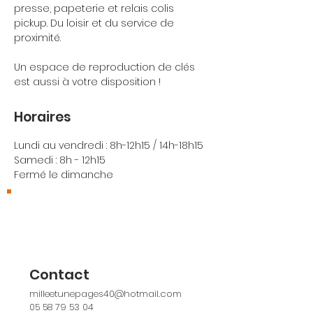
presse, papeterie et relais colis
pickup. Du loisir et du service de
proximité.
Un espace de reproduction de clés
est aussi à votre disposition !
Horaires
Lundi au vendredi : 8h-12h15 / 14h-18h15
Samedi : 8h - 12h15
Fermé le dimanche
Où nous trouver ?
173, Rue Thiers 40700 Hagetmau
Contact
milleetunepages40@hotmail.com
05 58 79 53 04