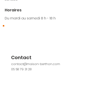
Horaires
Du mardi au samedi 8 h - 18 h
Où nous trouver ?
66 Rue Victor Hugo 40700
Hagetmau
Contact
contact@maison-berthon.com
05 58 79 31 28