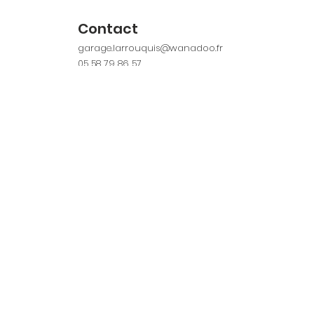
Contact
garage.larrouquis@wanadoo.fr
05 58 79 86 57
Site web & Réseaux sociaux
Suivez-nous
Contact
contact@hagetmau-savoir-faire-landais.fr