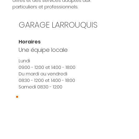
offres et des services adaptés aux
particuliers et professionnels.
GARAGE LARROUQUIS
Horaires
Une équipe locale
Lundi
09:00 - 12:00 et 14:00 - 18:00
Du mardi au vendredi
08:30 - 12:00 et 14:00 - 18:00
Samedi 08:30 - 12:00
Où nous trouver ?
546 route de Bellevue 40700
Hagetmau