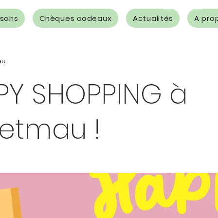
isans
Chèques cadeaux
Actualités
A pro
au
PY SHOPPING à
etmau !