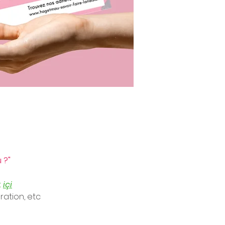
?" 
 
içi
ration, etc