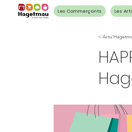
Les Commerçants
Les Art
< Actu'Hagetm
HAP
Hag