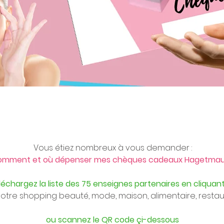
Vous étiez nombreux à vous demander :
omment et où dépenser mes chèques cadeaux Hagetmau 
léchargez la liste des 75 enseignes partenaires en cliquant
votre shopping beauté, mode, maison, alimentaire, restau
ou scannez le QR code çi-dessous